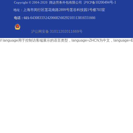
10200494号-1
Copyright © 2004-2020 阔达劳务外包有限公司
沪ICP备
上海市闵行区莲花南路2899号莲谷科技园1号楼703室
地址：
64308333\24206682\60292101\13816551666
电话：021-
沪公网安备 31011202011669号
// language用于控制访客端展示的语言类型，language=ZHCN为中文，langu