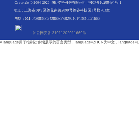
10200494号-1
Copyright © 2004-2020 阔达劳务外包有限公司
沪ICP备
上海市闵行区莲花南路2899号莲谷科技园1号楼703室
地址：
64308333\24206682\60292101\13816551666
电话：021-
沪公网安备 31011202011669号
// language用于控制访客端展示的语言类型，language=ZHCN为中文，langu