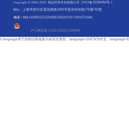
10200494号-1
Copyright © 2004-2020 阔达劳务外包有限公司
沪ICP备
上海市闵行区莲花南路2899号莲谷科技园1号楼703室
地址：
64308333\24206682\60292101\13816551666
电话：021-
沪公网安备 31011202011669号
// language用于控制访客端展示的语言类型，language=ZHCN为中文，langu